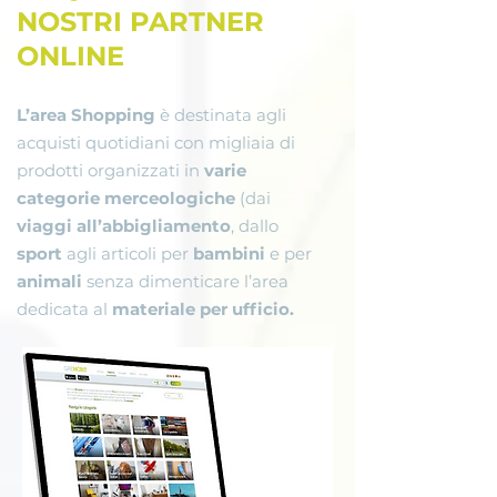
NOSTRI PARTNER
ONLINE
L’area Shopping
è destinata agli
acquisti quotidiani con migliaia di
prodotti organizzati in
varie
categorie merceologiche
(dai
viaggi
all’abbigliamento
, dallo
sport
agli articoli per
bambini
e per
animali
senza dimenticare l’area
dedicata al
materiale per ufficio.