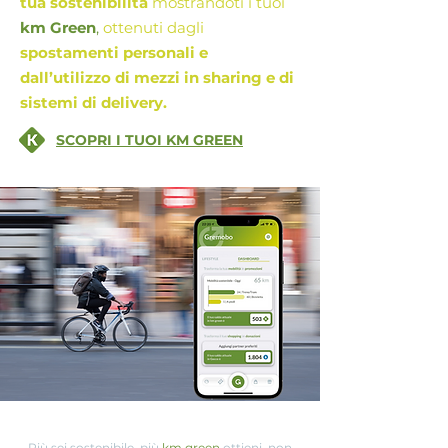
tua sostenibilità
mostrandoti i tuoi
km Green
,
ottenuti dagli
spostamenti personali e
dall’utilizzo di mezzi in sharing e di
sistemi di delivery.
SCOPRI I TUOI KM GREEN
Più sei sostenibile, più
km green
ottieni, non