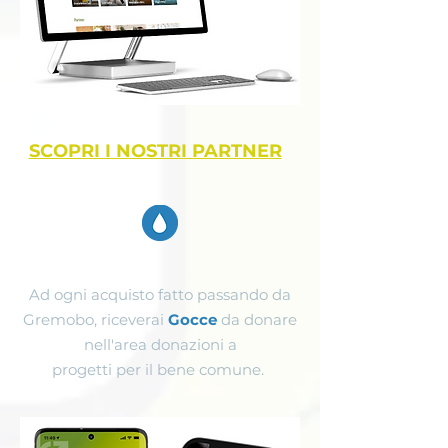
SCOPRI I NOSTRI PARTNER
Ad ogni acquisto fatto passando da
Gremobo, riceverai
Gocce
da donare
nell'area donazioni a
progetti per il bene comune.